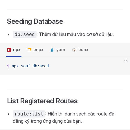
Seeding Database
: Thêm dữ liệu mẫu vào cơ sở dữ liệu.
db:seed
npx
pnpx
yarn
bunx
sh
$
 npx
 sauf
 db:seed
List Registered Routes
: Hiển thị danh sách các route đã
route:list
đăng ký trong ứng dụng của bạn.