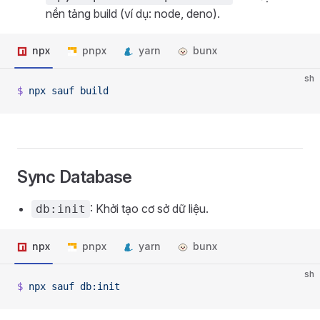
nền tảng build (ví dụ: node, deno).
npx
pnpx
yarn
bunx
sh
$
 npx
 sauf
 build
Sync Database
: Khởi tạo cơ sở dữ liệu.
db:init
npx
pnpx
yarn
bunx
sh
$
 npx
 sauf
 db:init