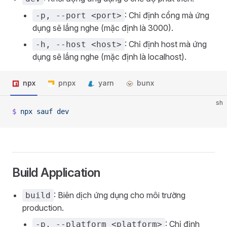
: Chỉ định cổng mà ứng
-p, --port <port>
dụng sẽ lắng nghe (mặc định là 3000).
: Chỉ định host mà ứng
-h, --host <host>
dụng sẽ lắng nghe (mặc định là localhost).
npx
pnpx
yarn
bunx
sh
$
 npx
 sauf
 dev
Build Application
: Biên dịch ứng dụng cho môi trường
build
production.
: Chỉ định
-p, --platform <platform>