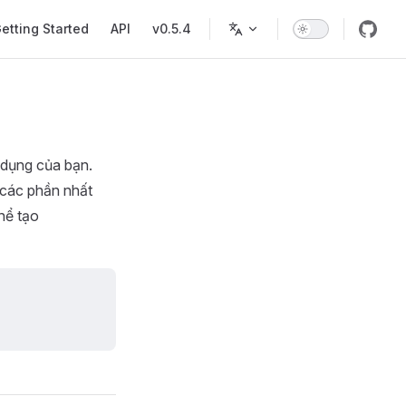
ation
etting Started
API
v0.5.4
 dụng của bạn.
 các phần nhất
hể tạo