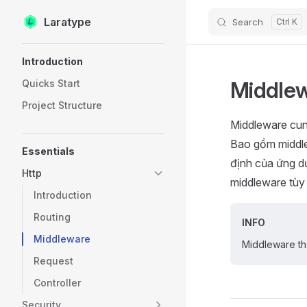
Laratype
Search
Skip to content
Sidebar Navigation
Introduction
Middle
Quicks Start
Project Structure
Middleware cun
Bao gồm middle
Essentials
định của ứng d
Http
middleware tùy 
Introduction
Routing
INFO
Middleware
Middleware th
Request
Controller
Security