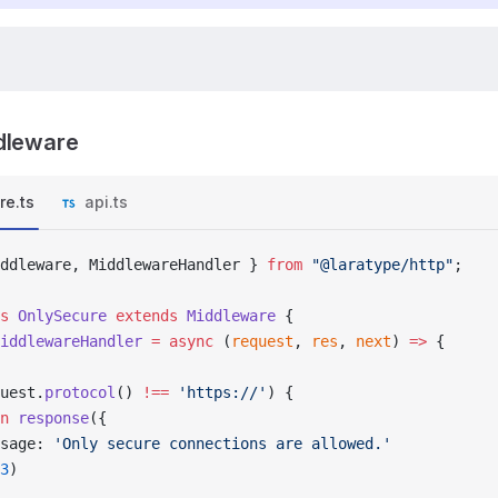
dleware
re.ts
api.ts
ddleware, MiddlewareHandler } 
from
 "@laratype/http"
;
s
 OnlySecure
 extends
 Middleware
 {
iddlewareHandler
 =
 async
 (
request
, 
res
, 
next
) 
=>
 {
uest.
protocol
() 
!==
 'https://'
) {
n
 response
({
sage: 
'Only secure connections are allowed.'
3
)