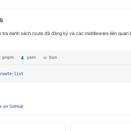
s
m tra danh sách route đã đăng ký và các middleware liên quan
:
pnpm
yarn
bun
route:list
ge on GitHub