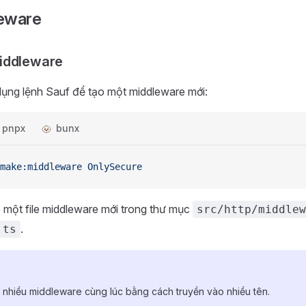
eware
iddleware
dụng lệnh Sauf để tạo một middleware mới:
pnpx
bunx
make:middleware
 OnlySecure
 một file middleware mới trong thư mục
src/http/middlew
.
.ts
o nhiều middleware cùng lúc bằng cách truyền vào nhiều tên.