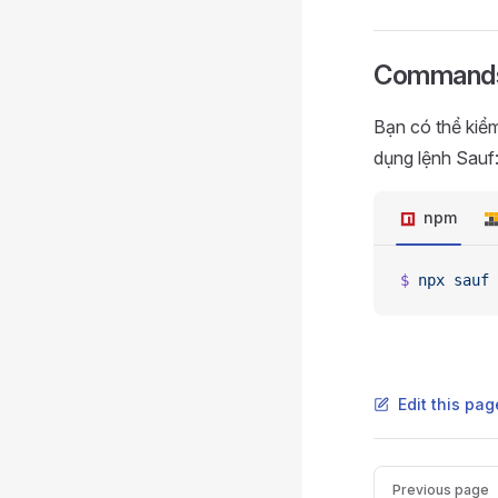
Command
Bạn có thể kiể
dụng lệnh Sauf
npm
$
 npx
 sauf
 
Edit this pa
Pager
Previous page