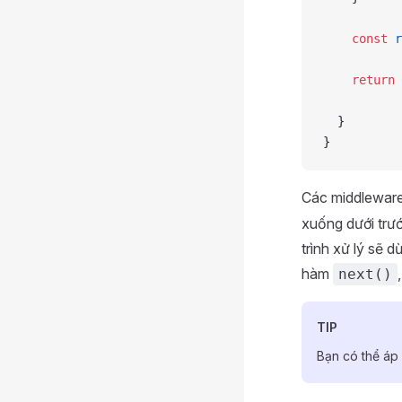
    const
 r
    return
 
  }
}
Các middleware
xuống dưới trướ
trình xử lý sẽ 
hàm
next()
TIP
Bạn có thể á