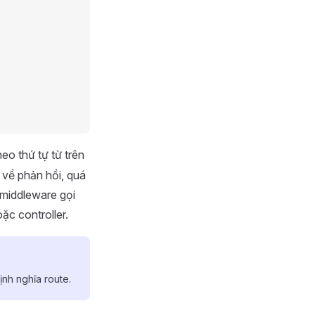
eo thứ tự từ trên
 về phản hồi, quá
u middleware gọi
ặc controller.
ịnh nghĩa route.