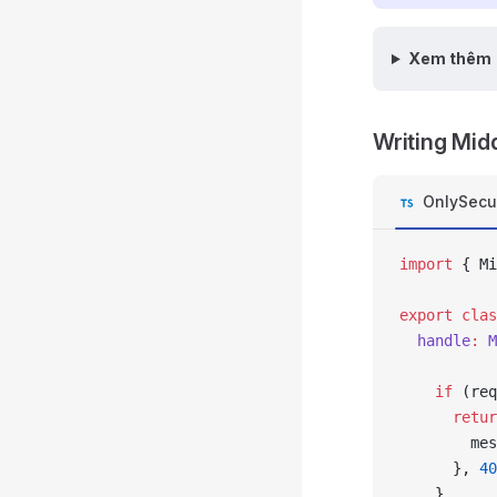
Xem thêm
Writing Mid
OnlySecu
import
 { Mi
export
 clas
  handle
:
 M
    if
 (req
      retur
        mes
      }, 
40
    }