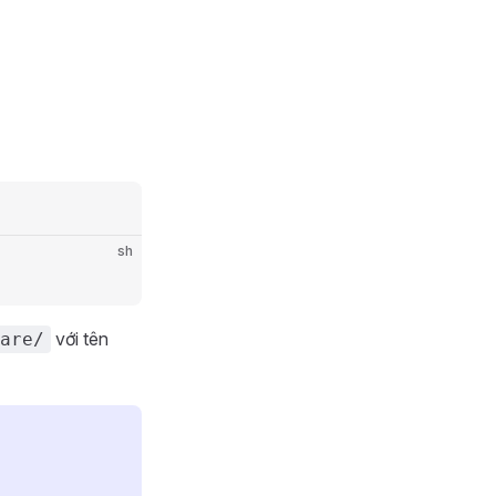
sh
với tên
are/